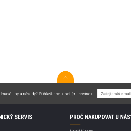
jímavé tipy a návody? Přihlašte se k odběru novinek.
ICKÝ SERVIS
PROČ NAKUPOVAT U NÁS