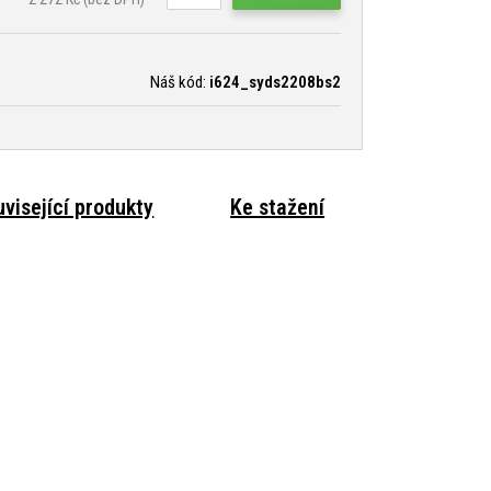
Náš kód:
i624_syds2208bs2
visející produkty
Ke stažení