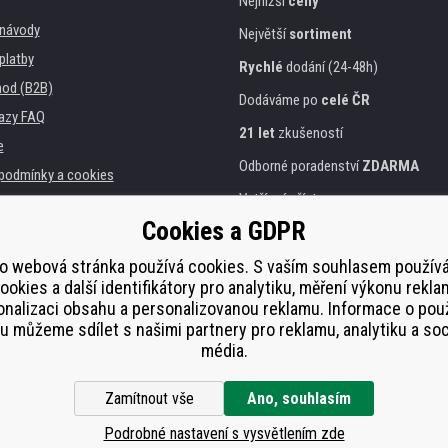
Nejnižší
ceny
, návody
Největší
sortiment
platby
Rychlé
dodání (24-48h)
od (B2B)
Dodáváme po
celé ČR
azy FAQ
21 let
zkušeností
e
Odborné poradenství
ZDARMA
podmínky a cookies
Vstřícný přístup
Cookies a GDPR
Zlatý
certifikát
Heureka
a instituce
tiskáren
o webová stránka používá cookies. S vaším souhlasem použí
Bezpečné
on-line platby
ookies a další identifikátory pro analytiku, měření výkonu rekla
lnění
nalizaci obsahu a personalizovanou reklamu. Informace o pou
í od smlouvy
 můžeme sdílet s našimi partnery pro reklamu, analytiku a soc
média.
Zamítnout vše
Ano, souhlasím
Podrobné nastavení s vysvětlením zde