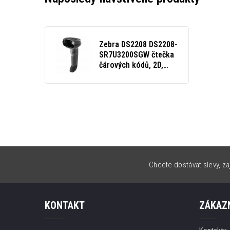
Zebra DS2208 DS2208-
SR7U3200SGW čtečka
čárových kódů, 2D,
multi-IF, kit (USB,
coiled), black
Chcete dostávat slevy, za
KONTAKT
ZÁKAZN