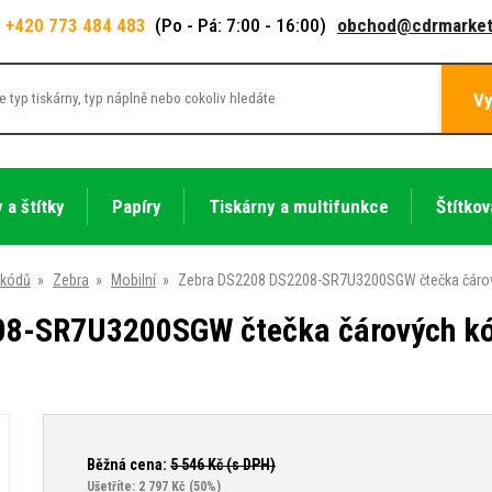
+420 773 484 483
(Po - Pá: 7:00 - 16:00)
obchod@cdrmarket
Vy
 a štítky
Papíry
Tiskárny a multifunkce
Štítkov
 kódů
»
Zebra
»
Mobilní
»
Zebra DS2208 DS2208-SR7U3200SGW čtečka čárových k
-SR7U3200SGW čtečka čárových kódů,
Běžná cena:
5 546
Kč (s DPH)
Ušetříte: 2 797 Kč
(50%)