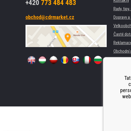
Kontakty
+420
773 484 483
Rady, tipy
obchod@cdrmarket.cz
Dopravy a 
Velkoobch
Časté dot
Reklamac
Obchodní 
GDPR
Pro firmy 
Pronájem 
Tat
c
Náhradní p
perso
Odstoupen
webu