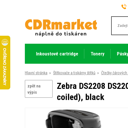
Inkoustové cartridge
Tonery
Pásky
Hlavní stránka
»
Štítkovače a tiskárny štítků
»
Čtečky čárových
Zebra DS2208 DS2208
zpět na
výpis
coiled), black