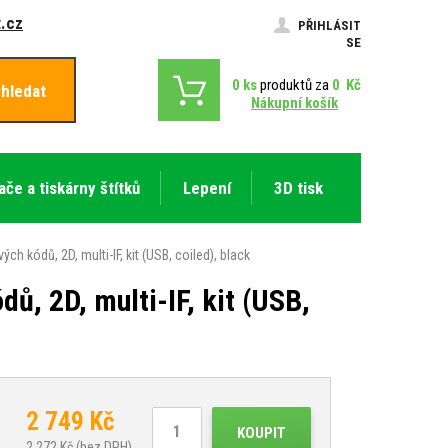
.cz
PŘIHLÁSIT
SE
0
ks
produktů za
0
Kč
hledat
Nákupní košík
ače a tiskárny štítků
Lepení
3D tisk
ódů, 2D, multi-IF, kit (USB, coiled), black
 2D, multi-IF, kit (USB,
2 749
Kč
KOUPIT
2 272
Kč (bez DPH)