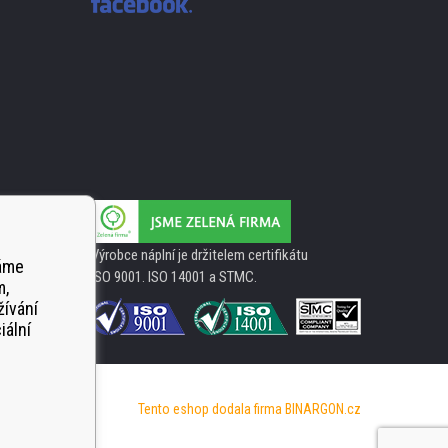
Výrobce náplní je držitelem certifikátu
váme
ISO 9001. ISO 14001 a STMC.
m,
žívání
iální
Tento eshop dodala firma
BINARGON.cz