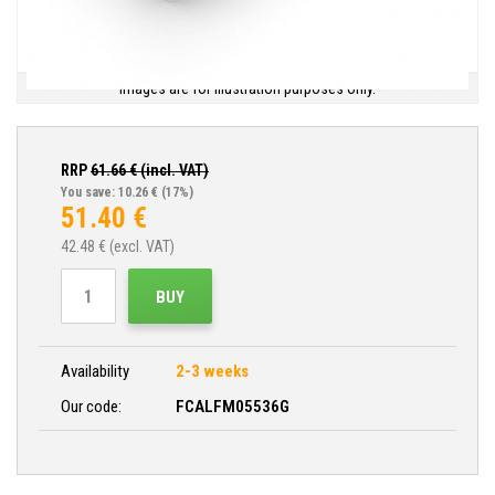
Images are for illustration purposes only.
RRP
61.66
€ (incl. VAT)
You save: 10.26 €
(17%)
51.40
€
42.48
€ (excl. VAT)
BUY
Availability
2-3 weeks
Our code:
FCALFM05536G