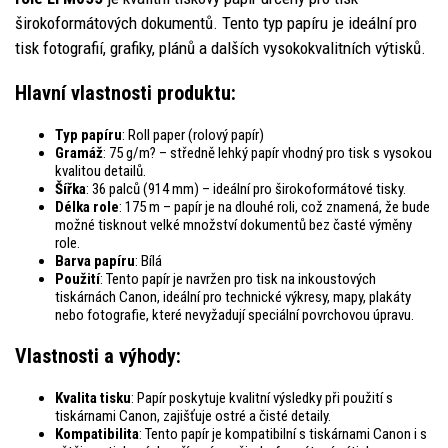
širokoformátových dokumentů. Tento typ papíru je ideální pro
tisk fotografií, grafiky, plánů a dalších vysokokvalitních výtisků.
Hlavní vlastnosti produktu:
Typ papíru
: Roll paper (rolový papír)
Gramáž
: 75 g/m? – středně lehký papír vhodný pro tisk s vysokou
kvalitou detailů.
Šířka
: 36 palců (914 mm) – ideální pro širokoformátové tisky.
Délka role
: 175 m – papír je na dlouhé roli, což znamená, že bude
možné tisknout velké množství dokumentů bez časté výměny
role.
Barva papíru
: Bílá
Použití
: Tento papír je navržen pro tisk na inkoustových
tiskárnách Canon, ideální pro technické výkresy, mapy, plakáty
nebo fotografie, které nevyžadují speciální povrchovou úpravu.
Vlastnosti a výhody:
Kvalita tisku
: Papír poskytuje kvalitní výsledky při použití s
tiskárnami Canon, zajišťuje ostré a čisté detaily.
Kompatibilita
: Tento papír je kompatibilní s tiskárnami Canon i s