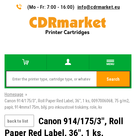
(Mo - Fr: 7:00 - 16:00)
info@cdrmarket.eu
Search
Homepage
»
Canon 914/175/3", Roll Paper Red Label, 36", 1 ks, 0097006068, 75 g/m2,
papír, 914mmx175m, bílý, pro inkoustové tiskárny, role, kv
Canon 914/175/3", Roll
back to list
Paper Red Label, 36", 1 ks,