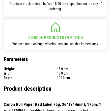
Goods in stock ordered before 15:00 are dispatched on the day of
ordering.
50.000+ PRODUCTS IN STOCK
We have our own huge warehouses and we ship immediately.
Parameters
Height:
16.0 cm
Width:
16.0 cm
Depth:
100.0 cm
Product description
Canon Roll Paper Red Label 75g, 36" (914mm), 175m, 1
role LFM055
je kvalitní tiskový papír určený pro tisk