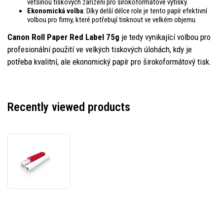
většinou tiskových zařízení pro širokoformátové výtisky.
Ekonomická volba
: Díky delší délce role je tento papír efektivní
volbou pro firmy, které potřebují tisknout ve velkém objemu.
Canon Roll Paper Red Label 75g
je tedy vynikající volbou pro
profesionální použití ve velkých tiskových úlohách, kdy je
potřeba kvalitní, ale ekonomický papír pro širokoformátový tisk.
Recently viewed products
Canon
914/175/3",
Roll
Paper
Red
Label,
36",
1