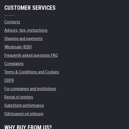
CUSTOMER SERVICES
Contacts
Advices, tips, instructions
Shipping and payments
Wholesale (B2B)
Frequently asked questions FAQ
Complaints
Terms & Conditions and Cookies
GDPR
For companies and institutions
Rental of printers
Substitute performance
Odstoupení od smlouvy
WHY BUY FROM US?