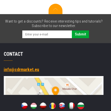
ks,
0097006068,
75
g/m2,
Want to get a discounts? Receive interesting tips and tutorials?
papír,
Subscribe to our newsletter.
914mmx175m,
bílý,
Submit
pro
inkoustové
tiskárny,
CONTACT
role,
kv
info@cdrmarket.eu