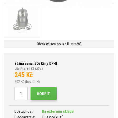
Obrázky jsou pouze ilustrační.
Běžná cena:
306
Kč (s DPH)
Ušetříte: 61 Kč
(20%)
245
Kč
202
Kč (bez DPH)
KOUPIT
Dostupnost:
Na externím skladě
U dodavatele:
10 a více kusů