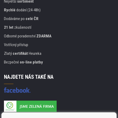
Největší
sortiment
Rychlé
dodání (24-48h)
Dodáváme po
celé ČR
21 let
zkušeností
Odborné poradenství
ZDARMA
Vstřícný přístup
Zlatý
certifikát
Heureka
Bezpečné
on-line platby
NAJDETE NÁS TAKÉ NA
Výrobce náplní je držitelem certifikátu