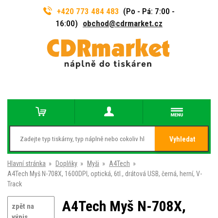
+420 773 484 483
(Po - Pá: 7:00 -
16:00)
obchod@cdrmarket.cz
Vyhledat
Hlavní stránka
»
Doplňky
»
Myši
»
A4Tech
»
A4Tech Myš N-708X, 1600DPI, optická, 6tl., drátová USB, černá, herní, V-
Track
A4Tech Myš N-708X,
zpět na
výpis